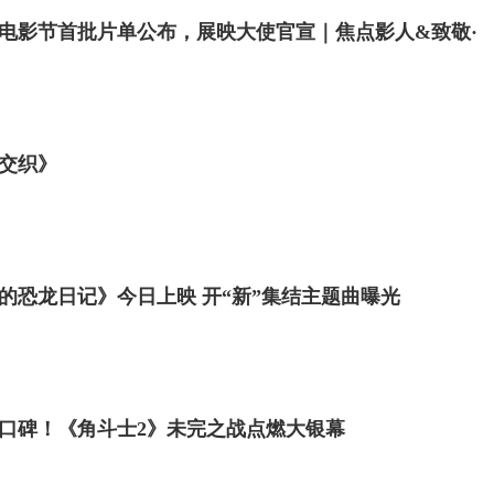
电影节首批片单公布，展映大使官宣｜焦点影人&致敬·
交织》
，科艺少年立足青少年科学与艺术的实践体验与感受，
的恐龙日记》今日上映 开“新”集结主题曲曝光
科艺交融的信息、活动，提高青少年的科学素养、审美
优秀少年。我们希望每一个孩子都能都能被激发他最深
上最特殊的存在，每个人都是自己独一无二的创造者。
此次活动，是为了让特殊群体的孩子有认同感和融合
口碑！《角斗士2》未完之战点燃大银幕
感受到自己于其他人无异，自我的认可远比
别人的认可