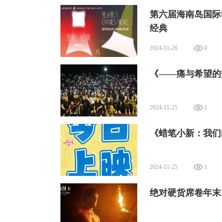
第六届海南岛国际
经典
2024-11-26
0
《——痛与希望的
2024-11-25
1
同时，特映活动也得到了科艺少年的支持
《蜡笔小新：我们
旨在通过科技探索、绘画、文学、创意等
能力和创新意识，培养科艺双馨的新时代
2024-11-25
1
层的天赋，我们相信，每个人都是这世界
电影《天降大任》的主创团队表示，举办
绝对硬货席卷年末
感，对于特殊群体最大的尊重即是让他们