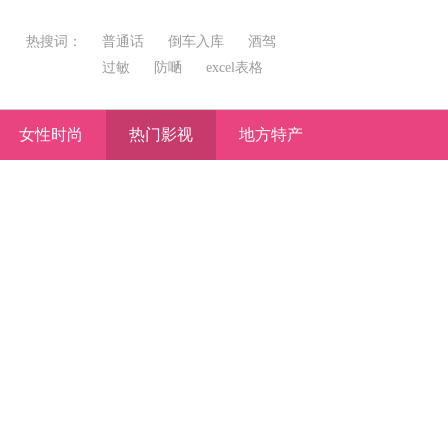
热搜词：
普通话
倒车入库
酒驾
过敏
防嗮
excel表格
女性时尚
热门影视
地方特产