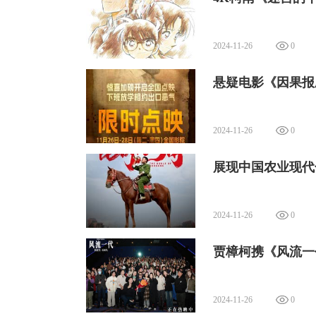
个国家和地区。在全球超过100多万教练
体育训练，4万多场竞技比赛和其它相关
2024-11-26
0
这次的特映会与其他首映礼一样，一应流
悬疑电影《因果报应
首映的乐趣，从签到处孩子们好奇的的眼
人一同合影留念，珍藏这份特殊的观影记
2024-11-26
0
展现中国农业现代
2024-11-26
0
贾樟柯携《风流一
2024-11-26
0