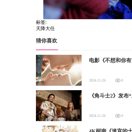
标签:
天降大任
猜你喜欢
电影《不想和你有
多方组织倾情支持 共同创造一场美好的
2024-11-26
0
本次特映活动也得到了国际特殊奥林匹克
《角斗士2》发布
构，通过举办各种体育赛事，对运动员的
智障人士的歧视，创建包容性社区。特殊奥
2024-11-26
0
国创建，并已由最初的数百名运动员发展到
4K柯南《迷宫的