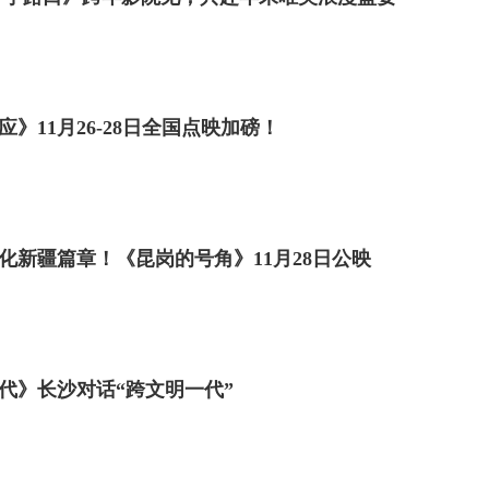
员和志愿者的支持下，常年提供多达30多项奥林匹克式的
活动。
程俱全，特殊儿童们在家长的带领下，体验了参加电影
》11月26-28日全国点映加磅！
神中不难看出对影片的期待。映后，大家欢笑着和主持
忆。
化新疆篇章！《昆岗的号角》11月28日公映
代》长沙对话“跨文明一代”