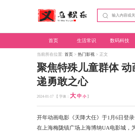
首页
生活常识
数码科技
当前所在位置:
首页
>
热门影视
> 正文
聚焦特殊儿童群体 
递勇敢之心
大
中
2024-01-17 【 字体：
小
】
开年动画电影《天降大任》于1月6日登
在上海梅陇镇广场上海博纳UA电影城，