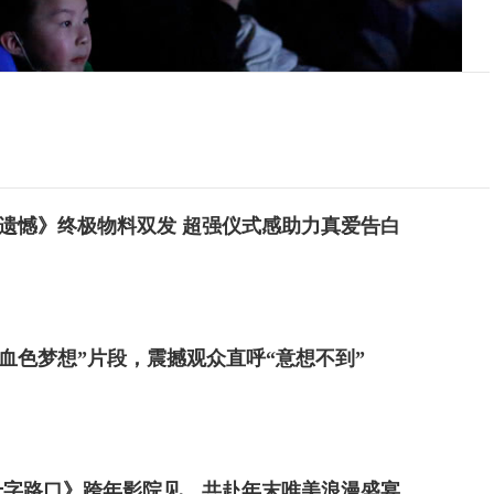
遗憾》终极物料双发 超强仪式感助力真爱告白
记忆
的支持，国际特殊奥林匹克是一个全球性的非营利机
“血色梦想”片段，震撼观众直呼“意想不到”
健康筛查以及融合学校活动等方式，致力于消除对全球
林匹克运动由尤妮斯·肯尼迪·施莱佛夫人于1968年在美
400多万特奥运动员和融合伙伴，遍及世界各地近170
十字路口》跨年影院见，共赴年末唯美浪漫盛宴