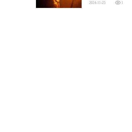
与肯定更重要。正如电影结尾，空扔掉金
2024-11-25
1
他不再依靠金箍，不在意别人给予他的束
就会成长为一个独立的人。