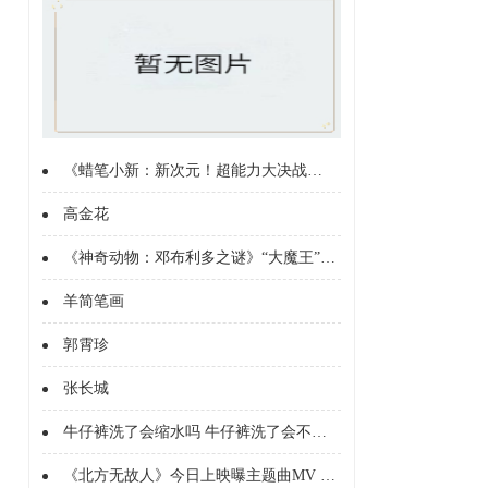
的“光谱”莫妮卡和“惊奇
《蜡笔小新：新次元！超能力大决战》热映中 欢乐小新暖心相伴
高金花
《神奇动物：邓布利多之谜》“大魔王”特辑 格林德沃向麻瓜宣战
羊简笔画
郭霄珍
张长城
牛仔裤洗了会缩水吗 牛仔裤洗了会不会缩水
《北方无故人》今日上映曝主题曲MV ，导演张泽斌力求情感真实