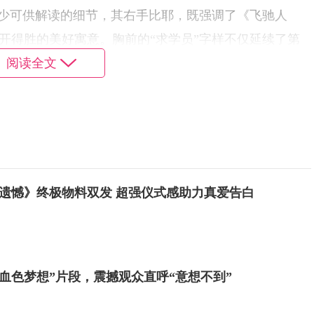
不少可供解读的细节，其右手比耶，既强调了《飞驰人
开得胜的美好寓意。胸前的“求学员”字样不仅延续了第
阅读全文
杀，同时也跟左手“春节班 火热招生中”的二维码一起昭
的张驰将开启笑料百出的新征程，朝着梦想再次发起冲
沈腾、范丞丞、尹正、张本煜、孙艺洲领衔主演，魏翔、
大年初一全国上映。
遗憾》终极物料双发 超强仪式感助力真爱告白
“血色梦想”片段，震撼观众直呼“意想不到”