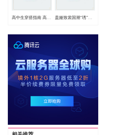
高中生穿搭指南 高中生的穿搭造型推荐
盖娅致裳国潮“琇”，“五一”惊艳前门大街
相关推荐