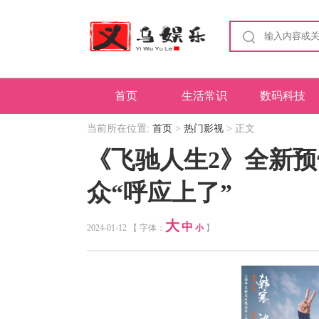
首页
生活常识
数码科技
当前所在位置:
首页
>
热门影视
> 正文
《飞驰人生2》全新
众“呼应上了”
大
中
2024-01-12 【 字体：
小
】