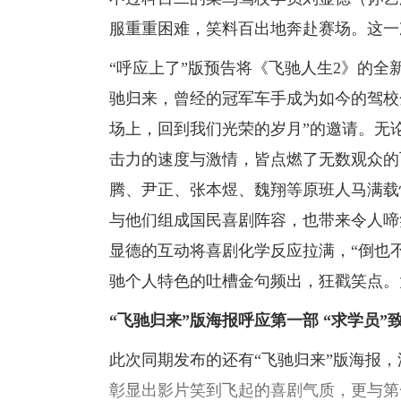
服重重困难，笑料百出地奔赴赛场。这一
“呼应上了”版预告将《飞驰人生2》的
驰归来，曾经的冠军车手成为如今的驾校
场上，回到我们光荣的岁月”的邀请。无
击力的速度与激情，皆点燃了无数观众的
腾、尹正、张本煜、魏翔等原班人马满载
与他们组成国民喜剧阵容，也带来令人啼
显德的互动将喜剧化学反应拉满，“倒也不
驰个人特色的吐槽金句频出，狂戳笑点。
“飞驰归来”版海报呼应第一部 “求学员
此次同期发布的还有“飞驰归来”版海报，
彰显出影片笑到飞起的喜剧气质，更与第