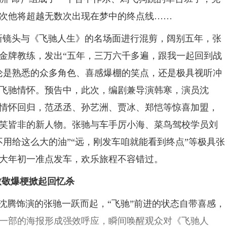
次他将超越无数次出现在梦中的终点线……
全新镜头与《飞驰人生》的名场面进行混剪，阔别五年，张
金牌教练，发出“五年，三万六千多遍，跟我一起回到战
论是熟悉的众多角色、喜感爆棚的笑点，还是极具视听冲
飞驰情怀。预告中，此次，编剧兼导演韩寒，演员沈
情怀回归，范丞丞、孙艺洲、贾冰、郑恺等惊喜加盟，
笑皆非的新人物。张驰与车手厉小海、菜鸟驾校学员刘
用给这么大的油”“远，刚发车咱就能看到终点”等极具张
大年初一准点发车，欢乐旅程不容错过。
”致敬爆梗掀起回忆杀
沈腾饰演的张驰一跃而起，“飞驰”前进的状态自带喜感，
一部的海报形成强效呼应，瞬间唤醒观众对《飞驰人