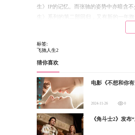
生》IP的记忆。而张驰的姿势中亦暗含
生》系列的第二部回归，又有新的一年旗
一部中“求赞助”的爆梗，掀起一大波回忆
示出张驰驾校教练的新身份。此次，归来
标签:
刺，值得期待。
飞驰人生2
电影《飞驰人生2》由韩寒编剧并执导，
猜你喜欢
贾冰特别出演，郑恺友情出演，影片将于
电影《不想和你有
2024-11-26
0
《角斗士2》发布