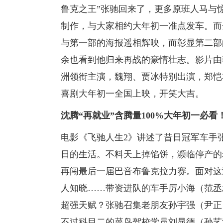
鲁克之王”张驰回来了，更多原班人马与
制作，与大家相约大年初一准点发车。而全
与第一部的海报遥相辉映，而彰显第二部
余也看到他归来再战的豪情壮志。影片由
洲领衔主演，魏翔、贾冰特别出演，郑恺
喜剧大年初一全国上映，开笑大吉。
沈腾“再就业”含腾量100%大年初一必
电影《飞驰人生2》讲述了昔日冠军车手
日的生活。不料天上掉馅饼，濒临停产的
再闯最后一届巴音布鲁克拉力赛。面对这
人知晓……带资进队的车手厉小海（范丞
超强天赋？张驰召集老朋友孙宇强（尹正
不过科目二的菜鸟驾校学员刘显德（孙艺