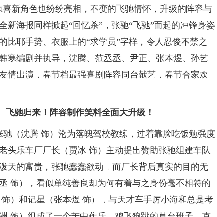
惊喜新角色也纷纷亮相，不变的飞驰情怀，升级的阵容与
新海报同样掀起“回忆杀”，张驰“飞驰”而起的冲锋身姿
的比耶手势、衣服上的“求学员”字样，令人忍俊不禁之
韩寒编剧并执导，沈腾、范丞丞、尹正、张本煜、孙艺
友情出演，春节档最强喜剧阵容同台献艺，春节合家欢
看！ 飞驰归来！阵容制作笑料全面大升级！
张驰（沈腾 饰）沦为落魄驾校教练，过着靠脸吃饭勉强度
老头乐车厂厂长（贾冰 饰）主动提出赞助张驰组建车队
泼天的富贵，张驰蠢蠢欲动，而厂长背后真实的目的无
丞 饰），看似单纯善良却为何有着与之身份毫不相符的
 饰）和记星（张本煜 饰），与天才车手厉小海和总是考
洲 饰）组成了一个苦中作乐、鸡飞狗跳的草台班子，克