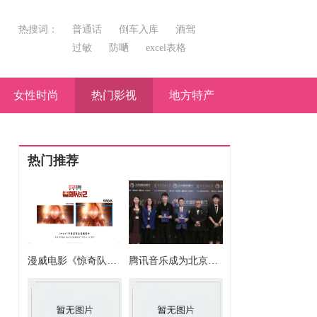
热搜词：
普通话
倒车入库
酒驾
过敏
防嗮
excel表格
女性时尚
热门影视
地方特产
热门推荐
漫威电影《惊奇队长2》正在热映，IMAX版部分场景多达26%画面内容
腾讯音乐成为北京国际电影节唯一音乐合作伙伴 推出首个国际化专项“电影音乐扶持计划”