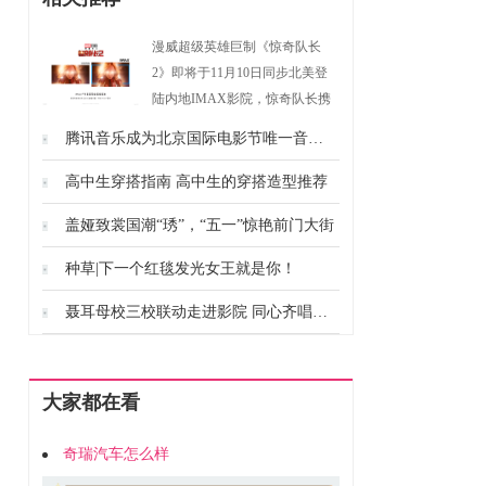
漫威超级英雄巨制《惊奇队长
2》即将于11月10日同步北美登
陆内地IMAX影院，惊奇队长携
全新宇宙冒险重磅回归。影片在
腾讯音乐成为北京国际电影节唯一音乐合作伙伴 推出首个国际化专项“电影音乐扶持计划”
IMAX影院将专属呈现全画幅版
本，不仅通过真实惊艳的音画品
高中生穿搭指南 高中生的穿搭造型推荐
质和身临其境的观影环境带观众
盖娅致裳国潮“琇”，“五一”惊艳前门大街
沉浸式畅享视听盛宴，部分重要
场景还将呈现比普通版本多26%
种草|下一个红毯发光女王就是你！
的更多画面内容，为观众带
来“惊”艳的大银幕观影体验。 由
聂耳母校三校联动走进影院 同心齐唱《为国而歌》
奥斯卡影后布丽·拉尔森演绎的惊
奇队长在漫威群英中战力开挂，
曾纵横宇宙，“硬刚”灭霸，能以
大家都在看
一人之力摧毁宇宙战舰，在之前
的出场中贡献了大量高能场面。
奇瑞汽车怎么样
此次惊奇队长更是携能力不凡