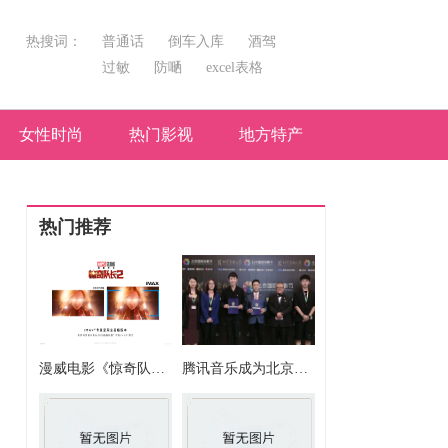
热搜词：
普通话
倒车入库
酒驾
过敏
防嗮
excel表格
女性时尚
热门影视
地方特产
热门推荐
漫威电影《惊奇队长2》正在热映，IMAX版部分场景多达26%画面内容
腾讯音乐成为北京国际电影节唯一音乐合作伙伴 推出首个国际化专项“电影音乐扶持计划”