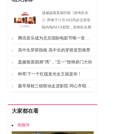
漫威超级英雄巨制《惊奇队长
2》即将于11月10日同步北美登
陆内地IMAX影院，惊奇队长携
全新宇宙冒险重磅回归。影片在
腾讯音乐成为北京国际电影节唯一音乐合作伙伴 推出首个国际化专项“电影音乐扶持计划”
IMAX影院将专属呈现全画幅版
本，不仅通过真实惊艳的音画品
高中生穿搭指南 高中生的穿搭造型推荐
质和身临其境的观影环境带观众
盖娅致裳国潮“琇”，“五一”惊艳前门大街
沉浸式畅享视听盛宴，部分重要
场景还将呈现比普通版本多26%
种草|下一个红毯发光女王就是你！
的更多画面内容，为观众带
来“惊”艳的大银幕观影体验。 由
聂耳母校三校联动走进影院 同心齐唱《为国而歌》
奥斯卡影后布丽·拉尔森演绎的惊
奇队长在漫威群英中战力开挂，
曾纵横宇宙，“硬刚”灭霸，能以
大家都在看
一人之力摧毁宇宙战舰，在之前
的出场中贡献了大量高能场面。
周柳萍
此次惊奇队长更是携能力不凡