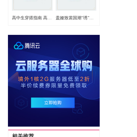
高中生穿搭指南 高中生的穿搭造型推荐
盖娅致裳国潮“琇”，“五一”惊艳前门大街
相关推荐