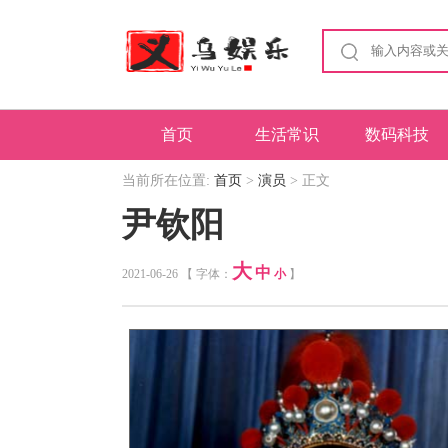
首页
生活常识
数码科技
当前所在位置:
首页
>
演员
> 正文
尹钦阳
大
中
2021-06-26 【 字体：
小
】