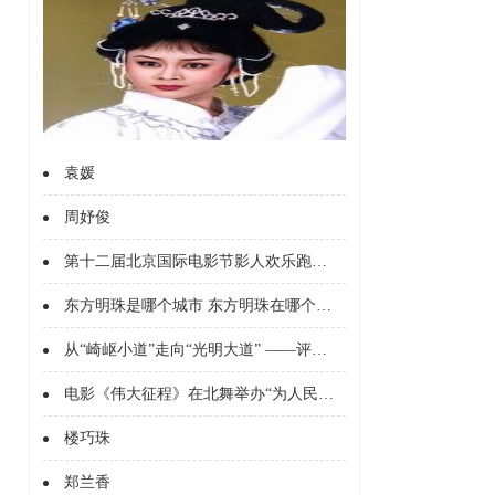
的“光谱”莫妮卡和“惊奇
袁媛
周妤俊
第十二届北京国际电影节影人欢乐跑成功举办 百位影人齐聚花海
东方明珠是哪个城市 东方明珠在哪个城市
从“崎岖小道”走向“光明大道” ——评电影《邓小平小道》
电影《伟大征程》在北舞举办“为人民而舞 为时代建功”观影活动
楼巧珠
郑兰香