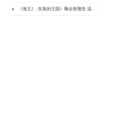
《海王2：失落的王国》曝全新预告 温子仁升级海底想象力